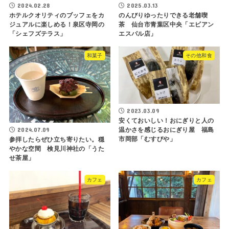
2024.02.28
2025.03.13
ホテルクオリティのブッフェをカ
のんびりゆったりできる老舗喫
ジュアルに楽しめる！泉区寺岡の
茶 仙台市青葉区中央「エビアン
「シェフズテラス」
エスパル店」
和菓子
その他和食
2023.03.09
安くておいしい！おにぎりと人の
2024.07.09
温かさを感じるおにぎり屋 福島
市岡部「むすびや」
参拝したらぜひ立ち寄りたい。穏
やかな空間 検見川神社の「うた
せ茶屋」
カフェ
カフェ