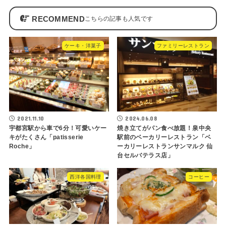
RECOMMEND
ケーキ・洋菓子
ファミリーレストラン
2021.11.10
2024.06.08
宇都宮駅から車で6分！可愛いケー
焼き立てがパン食べ放題！泉中央
キがたくさん「patisserie
駅前のベーカリーレストラン「ベ
Roche」
ーカリーレストランサンマルク 仙
台セルバテラス店」
西洋各国料理
コーヒー