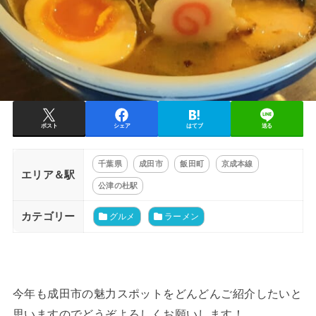
ポスト
シェア
はてブ
送る
千葉県
成田市
飯田町
京成本線
エリア＆駅
公津の杜駅
カテゴリー
グルメ
ラーメン
今年も成田市の魅力スポットをどんどんご紹介したいと
思いますのでどうぞよろしくお願いします！