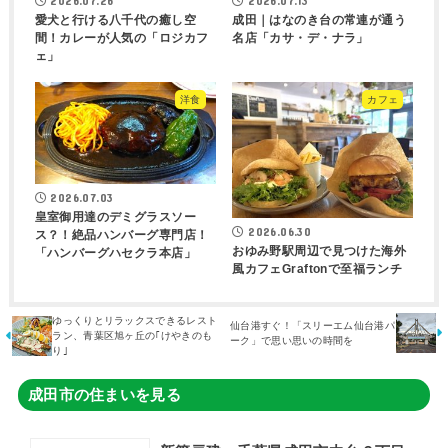
2026.07.26
2026.07.13
愛犬と行ける八千代の癒し空
成田｜はなのき台の常連が通う
間！カレーが人気の「ロジカフ
名店「カサ・デ・ナラ」
ェ」
洋食
カフェ
2026.07.03
皇室御用達のデミグラスソー
2026.06.30
ス？！絶品ハンバーグ専門店！
おゆみ野駅周辺で見つけた海外
「ハンバーグハセクラ本店」
風カフェGraftonで至福ランチ
ゆっくりとリラックスできるレスト
仙台港すぐ！「スリーエム仙台港パ
ラン、青葉区旭ヶ丘の｢けやきのも
ーク」で思い思いの時間を
り｣
成田市の住まいを見る