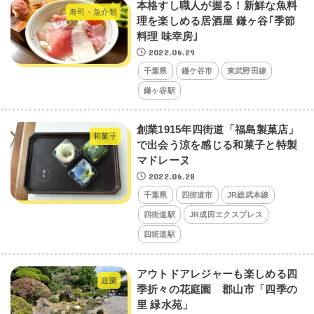
本格すし職人が握る！新鮮な魚料
寿司・魚介類
理を楽しめる居酒屋 鎌ヶ谷｢季節
料理 味幸房｣
2022.06.29
千葉県
鎌ケ谷市
東武野田線
鎌ヶ谷駅
創業1915年四街道「福島製菓店」
和菓子
で出会う涼を感じる和菓子と特製
マドレーヌ
2022.06.28
千葉県
四街道市
JR総武本線
四街道駅
JR成田エクスプレス
四街道駅
アウトドアレジャーも楽しめる四
庭園
季折々の花庭園 郡山市「四季の
里 緑水苑」