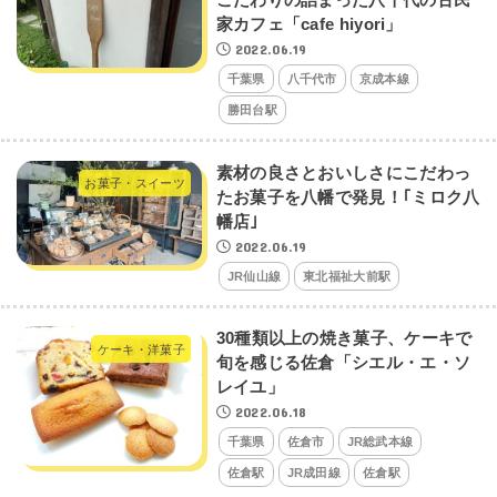
こだわりの詰まった八千代の古民
家カフェ「cafe hiyori」
2022.06.19
千葉県
八千代市
京成本線
勝田台駅
素材の良さとおいしさにこだわっ
お菓子・スイーツ
たお菓子を八幡で発見！｢ミロク八
幡店｣
2022.06.19
JR仙山線
東北福祉大前駅
30種類以上の焼き菓子、ケーキで
ケーキ・洋菓子
旬を感じる佐倉「シエル・エ・ソ
レイユ」
2022.06.18
千葉県
佐倉市
JR総武本線
佐倉駅
JR成田線
佐倉駅