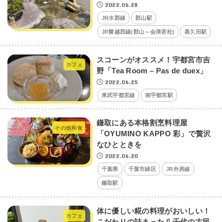
2022.06.28
JR水郡線
郡山駅
JR磐越西線(郡山～会津若松)
喜久田駅
スコーンがオススメ！宇都宮市吉
カフェ
野「Tea Room – Pas de duex」
2022.06.25
東武宇都宮線
南宇都宮駅
鎌取にある本格割烹料理屋
その他和食
「OYUMINO KAPPO 彩」で贅沢
なひとときを
2022.06.20
千葉県
千葉市緑区
JR外房線
鎌取駅
体に優しい糀の料理がおいしい！
カフェ