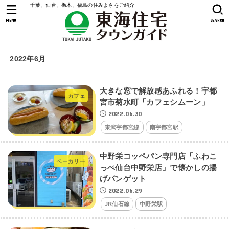
千葉、仙台、栃木、福島の住みよさをご紹介
MENU
SEARCH
2022年6月
大きな窓で解放感あふれる！宇都
カフェ
宮市菊水町「カフェシムーン」
2022.06.30
東武宇都宮線
南宇都宮駅
中野栄コッペパン専門店「ふわこ
ベーカリー
っぺ仙台中野栄店」で懐かしの揚
げパンゲット
2022.06.29
JR仙石線
中野栄駅