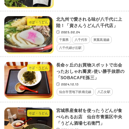
北九州で愛される味が八千代に上
そば・うどん
陸！「資さんうどん八千代店」
2025.02.24
千葉県
八千代市
東葉高速線
八千代緑が丘駅
長命ヶ丘のお買物スポットで出会
そば・うどん
ったおしゃれ蕎麦♪使い勝手抜群の
「SOBACAFE孫三」
2024.12.13
仙台市営地下鉄南北線
八乙女駅
宮城県産食材を使ったうどんが食
そば・うどん
べられるお店 仙台市青葉区中央
「うどん酒場七右衛門」