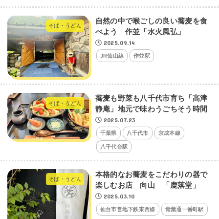
自然の中で喉ごしの良い蕎麦を食
そば・うどん
べよう 作並「水火風弘」
2025.09.14
JR仙山線
作並駅
蕎麦も野菜も八千代市育ち「高津
そば・うどん
静庵」地元で味わうごちそう時間
2025.07.23
千葉県
八千代市
京成本線
八千代台駅
本格的なお蕎麦をこだわりの器で
そば・うどん
楽しむお店 向山 「鹿落堂」
2025.03.10
仙台市営地下鉄東西線
青葉通一番町駅