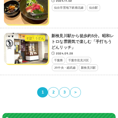
2024.11.02
仙台市営地下鉄南北線
仙台駅
新検見川駅から徒歩約5分。昭和レ
そば・うどん
トロな雰囲気で楽しむ「手打ちう
どんリッチ」
2024.09.28
千葉県
千葉市花見川区
JR中央・総武線
新検見川駅
1
2
3
＞