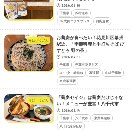
2026.06.18
千葉県
四街道市
JR成田エクスプレス
四街道駅
お蕎麦が食べたい！花見川区幕張
そば・うどん
駅近、「季節料理と手打ちそば び
すとろ 野の茶」
2026.04.05
千葉県
千葉市花見川区
JR中央・総武線
幕張駅
京成千葉線
京成幕張駅
「蕎麦セイジ」は蕎麦だけじゃな
そば・うどん
い！メニューが豊富！八千代市
2026.03.14
千葉県
八千代市
東葉高速線
八千代緑が丘駅