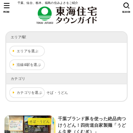
千葉、仙台、栃木、福島の住みよさをご紹介
MENU
SEARCH
エリア/駅
エリアを選ぶ
沿線&駅を選ぶ
カテゴリ
カテゴリを選ぶ
そば・うどん
千葉ブランド豚を使った絶品肉つ
そば・うどん
けうどん！四街道自家製麺「うど
ん久麦（くむぎ）」