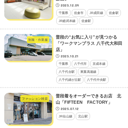
2025.12.09
千葉県
佐倉市
JR成田線
佐倉駅
JR総武本線
佐倉駅
普段の“お気に入り”が見つかる
制服・作業服
「ワークマンプラス 八千代大和田
店」
2025.10.21
千葉県
八千代市
京成本線
八千代台駅
東葉高速線
八千代緑が丘駅
八千代中央駅
普段着をオーダーできるお店 北
ファッション雑貨
山「FIFTEEN FACTORY」
2025.07.12
JR仙山線
北山駅