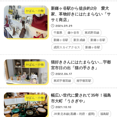
新鎌ヶ谷駅から徒歩約2分 愛犬
かばん・小物
家、革物好きにはたまらない「サ
サミ商店」
2024.09.29
千葉県
鎌ケ谷市
東武野田線
新鎌ヶ谷駅
新京成線
新鎌ヶ谷駅
成田スカイアクセス
新鎌ヶ谷駅
猫好きさんにはたまらない…宇都
かばん・小物
宮市日の出「猫の手さき」
2022.06.17
東武宇都宮線
南宇都宮駅
幅広い世代に愛されて35年！福島
かばん・小物
市大町「うさぎや」
2021.10.10
JR東北本線(黒磯～利府・盛岡)
福島駅