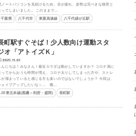
間ノートパソコンを見続けるため、目が疲れ、姿勢は完ぺきな猫背と
なってしまいました。 このままで...
千葉県
八千代市
東葉高速線
八千代緑が丘駅
長町駅すぐそば！少人数向け運動スタ
ジオ「アトイズＫ」
2021.11.01
こんにちは！みなさん！最近カラダは動かしていますか？ コロナ渦に
なってからおうち時間が増え、コロナ太りしてしまった方や、ストレ
スが溜まっていると感じる方も多いのではないでしょうか？ 今回は、
シェイプアップしたいな～… 癒...
JR東北本線(黒磯～利府・盛岡)
長町駅