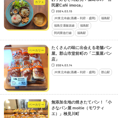
カフェ
民家Café imoca」
2024.03.15
JR東北本線(黒磯～利府・盛岡)
福島駅
福島交通飯坂線
福島駅
阿武隈急行線
福島駅
たくさんの味に出会える老舗パン
ベーカリー
屋。郡山市堂前町の「二葉屋パン
店」
2024.03.14
JR東北本線(黒磯～利府・盛岡)
郡山駅
無添加生地の焼きたてパン！「小
ベーカリー
さなパン屋 moitie（モワティ
エ）」検見川町