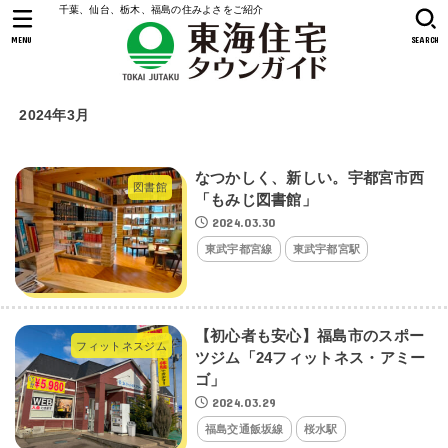
千葉、仙台、栃木、福島の住みよさをご紹介
MENU
SEARCH
2024年3月
なつかしく、新しい。宇都宮市西
図書館
「もみじ図書館」
2024.03.30
東武宇都宮線
東武宇都宮駅
【初心者も安心】福島市のスポー
フィットネスジム
ツジム「24フィットネス・アミー
ゴ」
2024.03.29
福島交通飯坂線
桜水駅