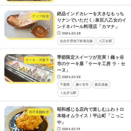
絶品インドカレーを大きなもっち
アジア料理
りナンでいただく♪泉区八乙女のイ
ンドネパール料理店「カマナ」
2024.03.28
仙台市営地下鉄南北線
八乙女駅
季節限定スイーツが充実！鎌ヶ谷
ケーキ・洋菓子
市のケーキ屋「ケーキ工房 ラ・セ
ーヌ」
2024.03.22
千葉県
鎌ケ谷市
新京成線
くぬぎ山駅
昭和感じる店内で楽しむふわトロ
西洋各国料理
本格オムライス！平山町「こっこ
や」
2024.03.19