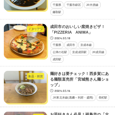
千葉県
千葉市緑区
JR外房線
鎌取駅
成田市のおいしい窯焼きピザ！
イタリアン
「PIZZERIA ANIMA」
2024.03.18
千葉県
成田市
京成本線
公津の杜駅
京成成田駅
JR成田線
成田駅
麺好きは要チェック！西多賀にあ
食品・雑貨
る麺類直売所「宮城熊さん麺ショ
ップ」
2024.03.16
JR東北本線(黒磯～利府・盛岡)
長町駅
お芋好きさん必見！福島市の「古