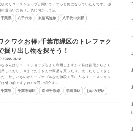
大級のリユースショップと聞いて、ずっと気になっていたんです。 成
田街道沿いにあり、奥に向かって広...
千葉県
八千代市
東葉高速線
八千代中央駅
ワクワクお得♪千葉市緑区のトレファク
で掘り出し物を探そう！
2022.01.12
みなさんはリユースショップをよく利用しますか？私は普段からよく
利用しており、今までたくさんの商品を買ったり、売ったりしてきま
した。欲しいものがリーズナブルなお値段で手に入るリユースショッ
プは魅力的ですよね♪ 今回ご紹介す...
千葉県
千葉市緑区
京成千原線
学園前駅
おゆみ野駅