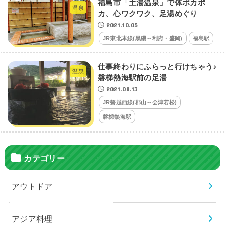
福島市「土湯温泉」で体ポカポ
温泉
カ、心ワクワク、足湯めぐり
2021.10.05
JR東北本線(黒磯～利府・盛岡)
福島駅
仕事終わりにふらっと行けちゃう♪
温泉
磐梯熱海駅前の足湯
2021.08.13
JR磐越西線(郡山～会津若松)
磐梯熱海駅
カテゴリー
アウトドア
アジア料理