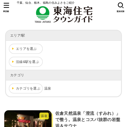
千葉、仙台、栃木、福島の住みよさをご紹介
MENU
SEARCH
エリア/駅
エリアを選ぶ
沿線&駅を選ぶ
カテゴリ
カテゴリを選ぶ
温泉
佐倉天然温泉「澄流（すみれ）」
温泉
で整う。温泉とコスパ抜群の岩盤
浴＆サウナ