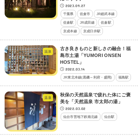
2023.09.27
千葉県
佐倉市
JR総武本線
佐倉駅
JR成田線
佐倉駅
京成本線
京成臼井駅
古き良きものと新しさの融合！福
温泉
島市土湯「YUMORI ONSEN
HOSTEL」
2022.03.14
JR東北本線(黒磯～利府・盛岡)
福島駅
秋保の天然温泉で疲れた体にご褒
温泉
美を「天然温泉 市太郎の湯」
2022.03.02
仙台市営地下鉄南北線
仙台駅