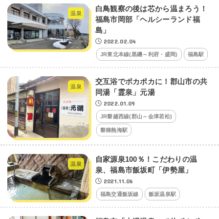
白鳥観察の後は芯から温まろう！
温泉
福島市岡部「ヘルシーランド福
島」
2022.02.04
JR東北本線(黒磯～利府・盛岡)
福島駅
交互浴でポカポカに！郡山市の共
温泉
同湯「霊泉」元湯
2022.01.09
JR磐越西線(郡山～会津若松)
磐梯熱海駅
自家源泉100％！こだわりの温
温泉
泉、福島市飯坂町「伊勢屋」
2021.11.06
福島交通飯坂線
飯坂温泉駅