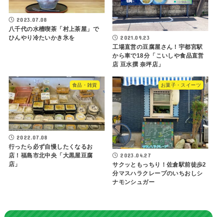
2023.07.08
八千代の水槽喫茶「村上茶屋」で
2021.09.23
ひんやり冷たいかき氷を
工場直営の豆腐屋さん！宇都宮駅
から車で18分「こいしや食品直営
店 豆水撰 奈坪店」
食品・雑貨
お菓子・スイーツ
2022.07.08
行ったら必ず自慢したくなるお
2023.04.27
店！福島市北中央「大黒屋豆腐
店」
サクッともっちり！佐倉駅前徒歩2
分マスハラクレープのいちおしシ
ナモンシュガー