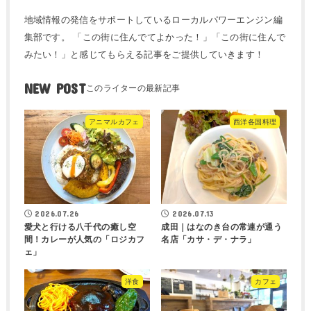
地域情報の発信をサポートしているローカルパワーエンジン編
集部です。 「この街に住んでてよかった！」「この街に住んで
みたい！」と感じてもらえる記事をご提供していきます！
NEW POST
アニマルカフェ
西洋各国料理
2026.07.26
2026.07.13
愛犬と行ける八千代の癒し空
成田｜はなのき台の常連が通う
間！カレーが人気の「ロジカフ
名店「カサ・デ・ナラ」
ェ」
洋食
カフェ