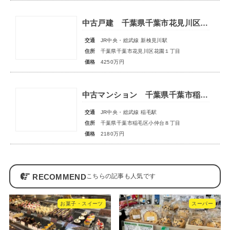
中古戸建 千葉県千葉市花見川区花園１丁目
交通
JR中央・総武線 新検見川駅
住所
千葉県千葉市花見川区花園１丁目
価格
4250万円
中古マンション 千葉県千葉市稲毛区小仲台８丁目
交通
JR中央・総武線 稲毛駅
住所
千葉県千葉市稲毛区小仲台８丁目
価格
2180万円
RECOMMEND
お菓子・スイーツ
スーパー