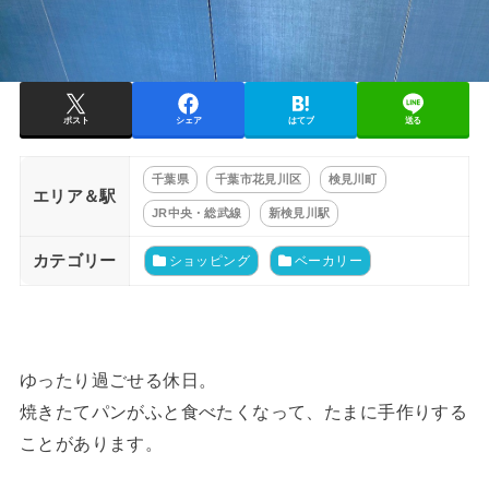
ポスト
シェア
はてブ
送る
千葉県
千葉市花見川区
検見川町
エリア＆駅
JR中央・総武線
新検見川駅
カテゴリー
ショッピング
ベーカリー
ゆったり過ごせる休日。
焼きたてパンがふと食べたくなって、たまに手作りする
ことがあります。