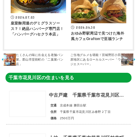
2026.07.03
皇室御用達のデミグラスソー
2026.06.30
ス？！絶品ハンバーグ専門店！
おゆみ野駅周辺で見つけた海外
「ハンバーグハセクラ本店」
風カフェGraftonで至福ランチ
たくさんの味に出会える老舗パン
ご当地グルメを堪能！宮城野区小田
屋。郡山市堂前町の「二葉屋パン
原地区にあるローカルスーパー「ウ
店」
ジエスーパー」
千葉市花見川区の住まいを見る
中古戸建 千葉県千葉市花見川区み春野２丁目
交通
京成本線 勝田台駅
住所
千葉県千葉市花見川区み春野２丁目
価格
2500万円