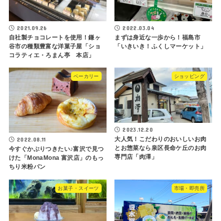
2021.09.26
2022.03.04
自社製チョコレートを使用！鎌ヶ
まずは身近な一歩から！福島市
谷市の種類豊富な洋菓子屋「ショ
「いきいき！ふくしマーケット」
コラティエ・ろまん亭 本店」
ベーカリー
ショッピング
2023.12.20
大人気！こだわりのおいしいお肉
2022.08.11
とお惣菜なら泉区長命ケ丘のお肉
今すぐかぶりつきたい♪富沢で見つ
専門店「肉澤」
けた「MonaMona 富沢店」のもっ
ちり米粉パン
お菓子・スイーツ
市場・即売所