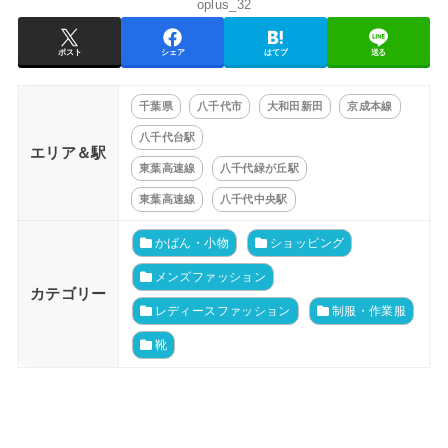
oplus_32
ポスト
シェア
はてブ
送る
千葉県
八千代市
大和田新田
京成本線
八千代台駅
エリア＆駅
東葉高速線
八千代緑が丘駅
東葉高速線
八千代中央駅
かばん・小物
ショッピング
メンズファッション
カテゴリー
レディースファッション
制服・作業服
靴