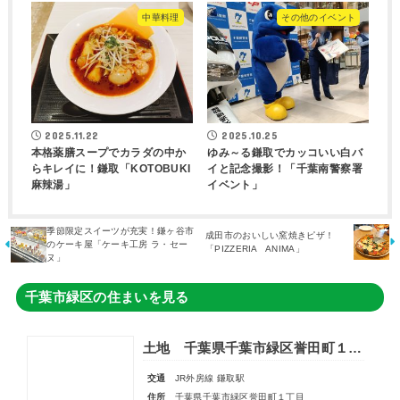
中華料理
その他のイベント
2025.11.22
2025.10.25
本格薬膳スープでカラダの中か
ゆみ～る鎌取でカッコいい白バ
らキレイに！鎌取「KOTOBUKI
イと記念撮影！「千葉南警察署
麻辣湯」
イベント」
季節限定スイーツが充実！鎌ヶ谷市
成田市のおいしい窯焼きピザ！
のケーキ屋「ケーキ工房 ラ・セー
「PIZZERIA ANIMA」
ヌ」
千葉市緑区の住まいを見る
土地 千葉県千葉市緑区誉田町１丁目
交通
JR外房線 鎌取駅
住所
千葉県千葉市緑区誉田町１丁目