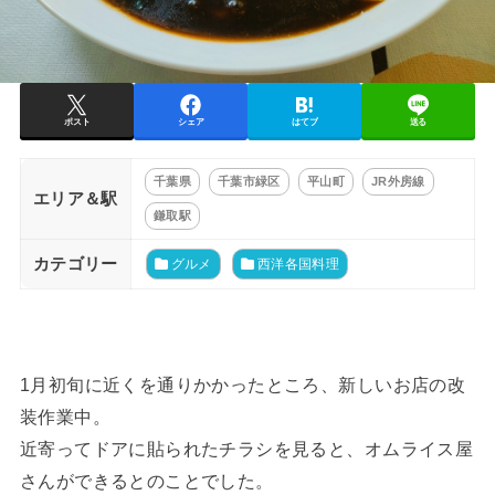
ポスト
シェア
はてブ
送る
千葉県
千葉市緑区
平山町
JR外房線
エリア＆駅
鎌取駅
カテゴリー
グルメ
西洋各国料理
1月初旬に近くを通りかかったところ、新しいお店の改
装作業中。
近寄ってドアに貼られたチラシを見ると、オムライス屋
さんができるとのことでした。