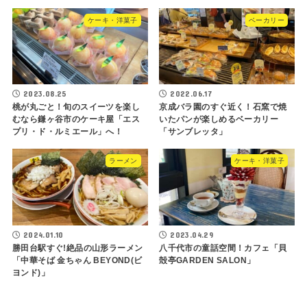
ケーキ・洋菓子
ベーカリー
2023.08.25
2022.06.17
桃が丸ごと！旬のスイーツを楽し
京成バラ園のすぐ近く！石窯で焼
むなら鎌ヶ谷市のケーキ屋「エス
いたパンが楽しめるベーカリー
プリ・ド・ルミエール」へ！
「サンブレッタ」
ラーメン
ケーキ・洋菓子
2024.01.10
2023.04.29
勝田台駅すぐ!絶品の山形ラーメン
八千代市の童話空間！カフェ「貝
「中華そば 金ちゃん BEYOND(ビ
殻亭GARDEN SALON」
ヨンド)」