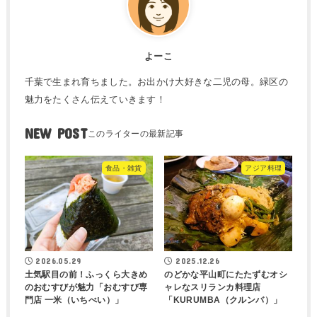
よーこ
千葉で生まれ育ちました。お出かけ大好きな二児の母。緑区の
魅力をたくさん伝えていきます！
NEW POST
食品・雑貨
アジア料理
2026.05.29
2025.12.26
土気駅目の前！ふっくら大きめ
のどかな平山町にたたずむオシ
のおむすびが魅力「おむすび専
ャレなスリランカ料理店
門店 一米（いちべい）」
「KURUMBA（クルンバ）」