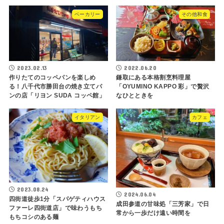
ベーカリー
その他和食
2023.02.13
2022.06.20
作りたてのコッペパンを楽しめ
鎌取にある本格割烹料理屋
る！八千代市勝田台の焼き立てパ
「OYUMINO KAPPO 彩」で贅沢
ンの店「リヨン SUDA コッペ館」
なひとときを
イタリアン
カフェ
2023.08.24
2024.06.04
四街道徒歩1分「スパゲティハウス
成田参道の甘味処「三芳家」で日
ファーレ四街道店」で味わうもち
常から一歩だけ遠い時間を
もちコシのある麺