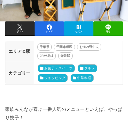
ポスト
シェア
はてブ
送る
千葉県
千葉市緑区
おゆみ野中央
エリア＆駅
JR外房線
鎌取駅
お菓子・スイーツ
グルメ
カテゴリー
ショッピング
中華料理
家族みんなが喜ぶ一番人気のメニューといえば、やっぱ
り餃子！