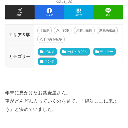
oplus_32
ポスト
シェア
はてブ
送る
千葉県
八千代市
大和田新田
東葉高速線
エリア＆駅
八千代緑が丘駅
グルメ
そば・うどん
ディナー
カテゴリー
ランチ
年末に見かけたお蕎麦屋さん。
車がどんどん入っていくのを見て、「絶対ここに来よ
う」と決めていました。