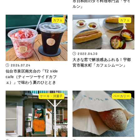
市日和田のタイ料理専門店「サイ
ルン」
カフェ
カフェ
2022.06.30
大きな窓で解放感あふれる！宇都
2026.07.24
宮市菊水町「カフェシムーン」
仙台市泉区南光台の「T2 side
cafe（ティーツーサイドカフ
ェ）」で味わう夏のひととき
ケーキ・洋菓子
ベーカリー