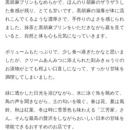
黒胡麻プリンもなめらかで、ほんのり胡麻のザラザラし
た食感が残り、とても甘いです。黒胡麻の滋養が体に流
れこんでくるような濃厚さで、手作りのよさを感じられ
ました。抹茶と黒胡麻プリンをいただきながら庭を見て
いると、自然と体も心も元気になっていきます。
ボリュームもたっぷりで、少し食べ過ぎたかなと思いま
したが、クリームあんみつに添えられた刻みきゅうりの
お漬物がとても程よい口直しになって、すっかり甘味を
満喫してしまいました。
緑に透かした日光を浴びながら、水に泳ぐ魚を眺めて、
鳥の声を聞きながら、土の匂いを嗅ぐ。春は花、夏は風
鈴、秋は紅葉、冬は時に雪景色も味わえる「三芳家」さ
ん。そんな最高の贅沢をしながらおいしい日本の甘味を
堪能できるおすすめのお店です。