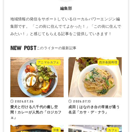
編集部
地域情報の発信をサポートしているローカルパワーエンジン編
集部です。 「この街に住んでてよかった！」「この街に住んで
みたい！」と感じてもらえる記事をご提供していきます！
NEW POST
アニマルカフェ
西洋各国料理
2026.07.26
2026.07.13
愛犬と行ける八千代の癒し空
成田｜はなのき台の常連が通う
間！カレーが人気の「ロジカフ
名店「カサ・デ・ナラ」
ェ」
洋食
カフェ