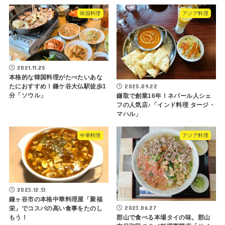
韓国料理
アジア料理
2021.11.25
本格的な韓国料理がたべたいあな
2025.09.22
たにおすすめ！鎌ケ谷大仏駅徒歩1
分「ソウル」
鎌取で創業16年！ネパール人シェ
フの人気店♪「インド料理 タージ・
マハル」
中華料理
アジア料理
2023.12.13
鎌ヶ谷市の本格中華料理屋「聚福
2023.06.27
栄」でコスパの高い食事をたのし
もう！
郡山で食べる本場タイの味。郡山