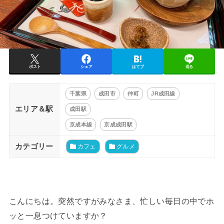
ポスト
シェア
はてブ
送る
千葉県
成田市
仲町
JR成田線
エリア＆駅
成田駅
京成本線
京成成田駅
カテゴリー
カフェ
グルメ
こんにちは。突然ですがみなさま、忙しい毎日の中でホ
ッと一息つけていますか？