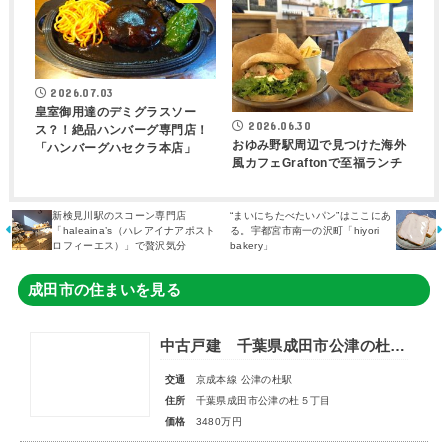
2026.07.03
皇室御用達のデミグラスソー
2026.06.30
ス？！絶品ハンバーグ専門店！
おゆみ野駅周辺で見つけた海外
「ハンバーグハセクラ本店」
風カフェGraftonで至福ランチ
新検見川駅のスコーン専門店
“まいにちたべたいパン”はここにあ
「haleaina’s（ハレアイナアポスト
る。宇都宮市南一の沢町「hiyori
ロフィーエス）」で贅沢気分
bakery」
成田市の住まいを見る
中古戸建 千葉県成田市公津の杜５丁目
交通
京成本線 公津の杜駅
住所
千葉県成田市公津の杜５丁目
価格
3480万円