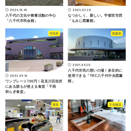
2024.10.18
2024.03.30
八千代の文化や教養活動の中心
なつかしく、新しい。宇都宮市西
「八千代市民会館」
「もみじ図書館」
市役所
図書館
2021.09.30
八千代市民の憩いの場！多目的に
2023.09.16
使用できる「TRC八千代中央図書
館」
ワンプレート700円！花見川区役所
にある誰もが使える食堂「千両
和らぎ食堂」
散策
文化施設