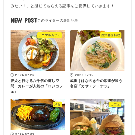
みたい！」と感じてもらえる記事をご提供していきます！
NEW POST
アニマルカフェ
西洋各国料理
2026.07.26
2026.07.13
愛犬と行ける八千代の癒し空
成田｜はなのき台の常連が通う
間！カレーが人気の「ロジカフ
名店「カサ・デ・ナラ」
ェ」
洋食
カフェ
2026.07.03