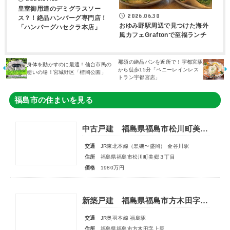
皇室御用達のデミグラスソー
2026.06.30
ス？！絶品ハンバーグ専門店！
おゆみ野駅周辺で見つけた海外
「ハンバーグハセクラ本店」
風カフェGraftonで至福ランチ
那須の絶品パンを近所で！宇都宮駅
身体を動かすのに最適！仙台市民の
から徒歩15分「ペニーレインレス
憩いの場！宮城野区「榴岡公園」
トラン宇都宮店」
福島市の住まいを見る
中古戸建 福島県福島市松川町美郷３丁目
交通
JR東北本線（黒磯〜盛岡） 金谷川駅
住所
福島県福島市松川町美郷３丁目
価格
1980万円
新築戸建 福島県福島市方木田字上原
交通
JR奥羽本線 福島駅
住所
福島県福島市方木田字上原