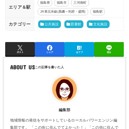
福島県
福島市
三河南町
エリア＆駅
JR東北本線(黒磯～利府・盛岡)
福島駅
カテゴリー
公共施設
図書館
文化施設
ポスト
シェア
はてブ
送る
ABOUT US
編集部
地域情報の発信をサポートしているローカルパワーエンジン編
集部です。 「この街に住んでてよかった！」「この街に住んで