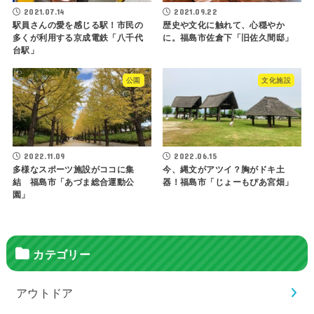
2021.07.14
2021.09.22
駅員さんの愛を感じる駅！市民の
歴史や文化に触れて、心穏やか
多くが利用する京成電鉄「八千代
に。福島市佐倉下「旧佐久間邸」
台駅」
公園
文化施設
2022.11.09
2022.06.15
多様なスポーツ施設がココに集
今、縄文がアツイ？胸がドキ土
結 福島市「あづま総合運動公
器！福島市「じょーもぴあ宮畑」
園」
カテゴリー
アウトドア