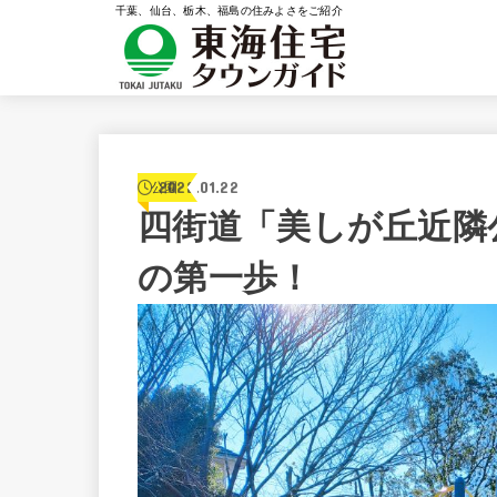
千葉、仙台、栃木、福島の住みよさをご紹介
2022.01.22
公園
四街道「美しが丘近隣
の第一歩！