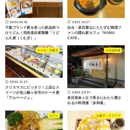
2026.06.18
2025.10.27
千葉ブランド豚を使った絶品肉つ
仙台・泉区紫山にたたずむ韓国フ
けうどん！四街道自家製麺「うど
ァンの隠れ家カフェ「NAMU
ん久麦（くむぎ）」
CAFE」
ケーキ・洋菓子
その他和食
2022.12.27
クリスマスにピッタリ！上品なス
2022.02.01
イーツが並ぶ鎌ヶ谷市のケーキ屋
「アルページュ」
泉区長命ヶ丘で長きにわたり愛さ
れる小料理屋「多和喜」
カフェ
お菓子・スイーツ