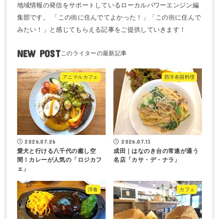
地域情報の発信をサポートしているローカルパワーエンジン編
集部です。 「この街に住んでてよかった！」「この街に住んで
みたい！」と感じてもらえる記事をご提供していきます！
NEW POST
アニマルカフェ
西洋各国料理
2026.07.26
2026.07.13
愛犬と行ける八千代の癒し空
成田｜はなのき台の常連が通う
間！カレーが人気の「ロジカフ
名店「カサ・デ・ナラ」
ェ」
洋食
カフェ