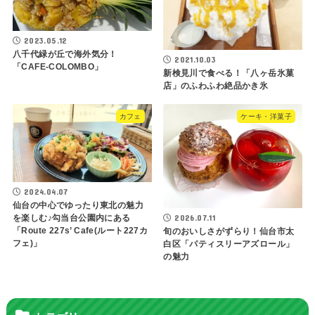
2023.05.12
八千代緑が丘で海外気分！
2021.10.03
「CAFE-COLOMBO」
新検見川で食べる！「八ヶ岳氷菓
店」のふわふわ絶品かき氷
カフェ
ケーキ・洋菓子
2024.04.07
仙台の中心でゆったり東北の魅力
2026.07.11
を楽しむ♪勾当台公園内にある
「Route 227s’ Cafe(ルート227カ
旬のおいしさがずらり！仙台市太
フェ)」
白区「パティスリーアズロール」
の魅力