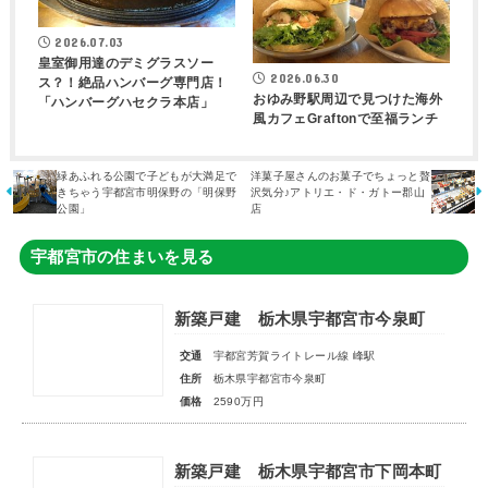
2026.07.03
皇室御用達のデミグラスソー
2026.06.30
ス？！絶品ハンバーグ専門店！
おゆみ野駅周辺で見つけた海外
「ハンバーグハセクラ本店」
風カフェGraftonで至福ランチ
緑あふれる公園で子どもが大満足で
洋菓子屋さんのお菓子でちょっと贅
きちゃう宇都宮市明保野の「明保野
沢気分♪アトリエ・ド・ガトー郡山
公園」
店
宇都宮市の住まいを見る
新築戸建 栃木県宇都宮市今泉町
交通
宇都宮芳賀ライトレール線 峰駅
住所
栃木県宇都宮市今泉町
価格
2590万円
新築戸建 栃木県宇都宮市下岡本町