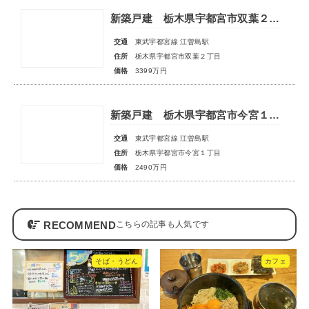
新築戸建 栃木県宇都宮市双葉２丁目
交通
東武宇都宮線 江曽島駅
住所
栃木県宇都宮市双葉２丁目
価格
3399万円
新築戸建 栃木県宇都宮市今宮１丁目
交通
東武宇都宮線 江曽島駅
住所
栃木県宇都宮市今宮１丁目
価格
2490万円
RECOMMEND
そば・うどん
カフェ