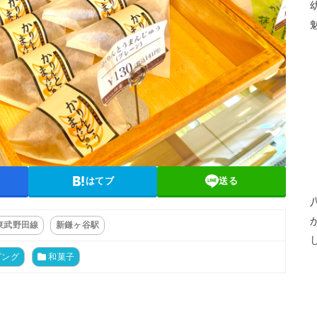
はてブ
送る
東武野田線
新鎌ヶ谷駅
ピング
和菓子