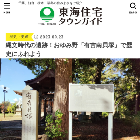
千葉、仙台、栃木、福島の住みよさをご紹介
MENU
SEARCH
2023.09.23
歴史・史跡
縄文時代の遺跡！おゆみ野「有吉南貝塚」で歴
史にふれよう