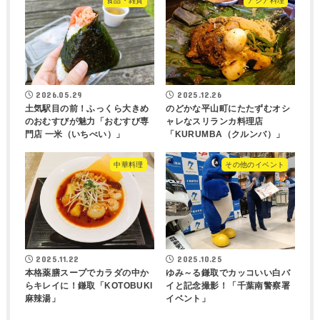
食品・雑貨
アジア料理
2026.05.29
2025.12.26
土気駅目の前！ふっくら大きめ
のどかな平山町にたたずむオシ
のおむすびが魅力「おむすび専
ャレなスリランカ料理店
門店 一米（いちべい）」
「KURUMBA（クルンバ）」
中華料理
その他のイベント
2025.11.22
2025.10.25
本格薬膳スープでカラダの中か
ゆみ～る鎌取でカッコいい白バ
らキレイに！鎌取「KOTOBUKI
イと記念撮影！「千葉南警察署
麻辣湯」
イベント」