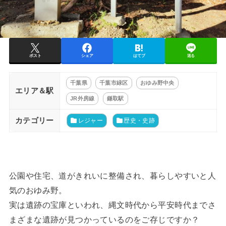
ポスト
シェア
はてブ
送る
千葉県
千葉市緑区
おゆみ野中央
エリア＆駅
JR外房線
鎌取駅
カテゴリー
レジャー
歴史・史跡
公園や住宅、道がきれいに整備され、暮らしやすいと人
気のおゆみ野。
実は遺跡の宝庫といわれ、縄文時代から平安時代までさ
まざまな遺跡が見つかっているのをご存じですか？