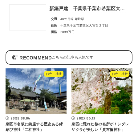
新築戸建 千葉県千葉市若葉区大宮台２丁目
交通
JR外房線 鎌取駅
住所
千葉県千葉市若葉区大宮台２丁目
価格
2899万円
RECOMMEND
お寺・神社
お寺・神社
2022.08.06
2023.05.13
泉区市名坂に鎮座する歴史ある縁
泉区に隠れた桜の名所が！シダレ
結び神社「二柱神社」
ザクラが美しい「貴布禰神社」