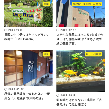
公園
博物館・美術館・科学館
2021.09.12
2022.02.06
田園の中で見つけたドッグラン。
ステキな作品にほっこり♪夫婦で作
福島市「​​​​​​Bell Gardia」
り上げた作品が並ぶ「やちよ絵手
紙の森美術館」
温泉
釣り・釣り堀
2022.03.02
秋保の天然温泉で疲れた体にご褒
2022.08.12
美を「天然温泉 市太郎の湯」
釣り堀だけじゃない！成田市「谷
養魚場」で魚と遊ぼう