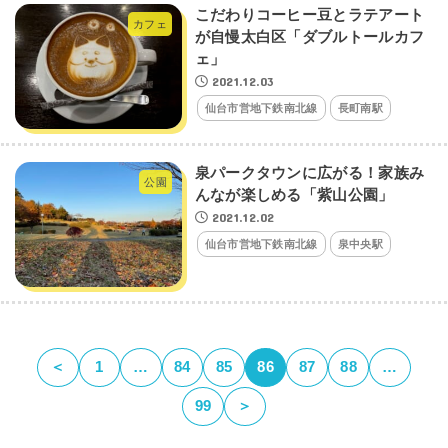
こだわりコーヒー豆とラテアート
カフェ
が自慢太白区「ダブルトールカフ
ェ」
2021.12.03
仙台市営地下鉄南北線
長町南駅
泉パークタウンに広がる！家族み
公園
んなが楽しめる「紫山公園」
2021.12.02
仙台市営地下鉄南北線
泉中央駅
＜
1
…
84
85
86
87
88
…
99
＞