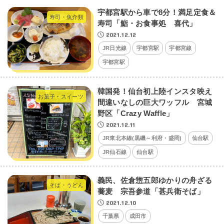
宇都宮駅から車で8分！満足定食＆
寿司・魚介類
寿司「鮨・お食事処 喜代」
2021.12.12
JR日光線
宇都宮駅
宇都宮線
宇都宮駅
韓国発！仙台初上陸インスタ映え
お菓子・スイーツ
間違いなしの巨大ワッフル 宮城
野区「Crazy Waffle」
2021.12.11
JR東北本線(黒磯～利府・盛岡)
仙台駅
JR仙石線
仙台駅
義民、佐倉惣五郎ゆかりの舟ざる
そば・うどん
蕎麦 宗吾参道「甚兵衛そば」
2021.12.10
千葉県
成田市