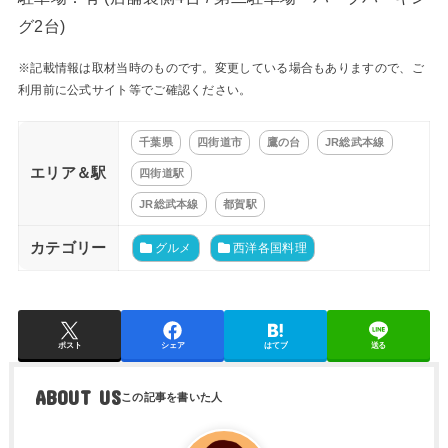
グ2台)
※記載情報は取材当時のものです。変更している場合もありますので、ご
利用前に公式サイト等でご確認ください。
千葉県
四街道市
鷹の台
JR総武本線
エリア＆駅
四街道駅
JR総武本線
都賀駅
カテゴリー
グルメ
西洋各国料理
ポスト
シェア
はてブ
送る
ABOUT US