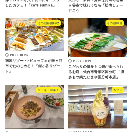
したカフェ！「cafe sumika」
ヶ谷市で味わうなら「松寿し」へ
行こう！
その他各国料理
その他和食
2022.10.26
南国リゾート×ビュッフェが鎌ヶ谷
2024.08.19
市でたのしめる！「鎌ヶ谷リゾー
こだわりの博多もつ鍋が食べられ
ト」
るお店 仙台市青葉区国分町 「博
多もつ鍋たじまや国分町本店」
ケーキ・洋菓子
カフェ