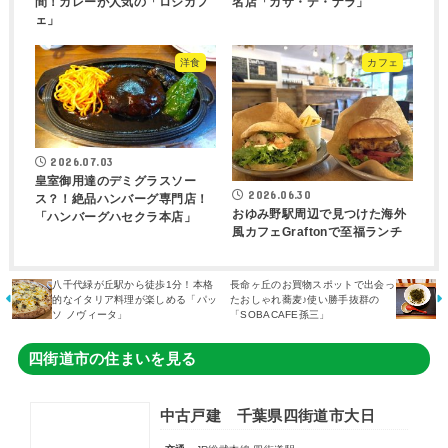
間！カレーが人気の「ロジカフ
名店「カサ・デ・ナラ」
ェ」
洋食
カフェ
2026.07.03
皇室御用達のデミグラスソー
2026.06.30
ス？！絶品ハンバーグ専門店！
おゆみ野駅周辺で見つけた海外
「ハンバーグハセクラ本店」
風カフェGraftonで至福ランチ
八千代緑が丘駅から徒歩1分！本格
長命ヶ丘のお買物スポットで出会っ
的なイタリア料理が楽しめる「パッ
たおしゃれ蕎麦♪使い勝手抜群の
ソ ノヴィータ」
「SOBACAFE孫三」
四街道市の住まいを見る
中古戸建 千葉県四街道市大日