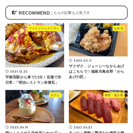
RECOMMEND
ファミリーレストラン
お弁当
2022.05.11
ザクザク、ジューシーなからあげ
2021.12.22
はこちらで！福島市鳥谷野「から
あげの匠」
宇都宮駅から車で13分！近場で非
日常♪「明治レストラン赤煉瓦」
カフェ
寿司・魚介類
2025.04.19
2023.06.03
卵ソムリエが八千代市にオープン
大ぶり！新鮮！贅沢なお寿司を鎌