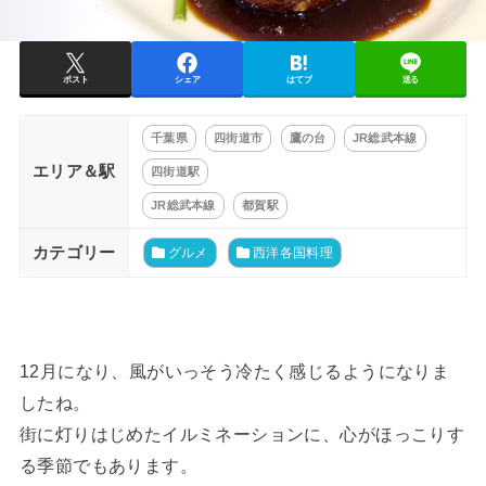
ポスト
シェア
はてブ
送る
千葉県
四街道市
鷹の台
JR総武本線
エリア＆駅
四街道駅
JR総武本線
都賀駅
カテゴリー
グルメ
西洋各国料理
12月になり、風がいっそう冷たく感じるようになりま
したね。
街に灯りはじめたイルミネーションに、心がほっこりす
る季節でもあります。