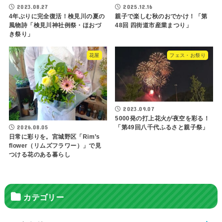
2023.08.27
2025.12.16
4年ぶりに完全復活！検見川の夏の
親子で楽しむ秋のおでかけ！「第
風物詩「検見川神社例祭・ほおづ
48回 四街道市産業まつり」
き祭り」
花屋
フェス・お祭り
2023.09.07
5000発の打上花火が夜空を彩る！
「第49回八千代ふるさと親子祭」
2026.08.05
日常に彩りを。宮城野区「Rim’s
flower（リムズフラワー）」で見
つける花のある暮らし
カテゴリー