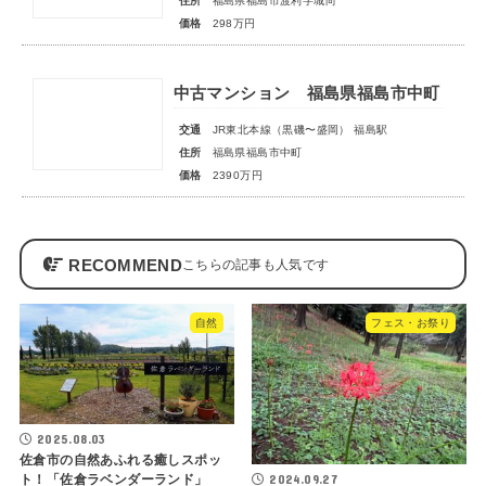
住所
福島県福島市渡利字城向
価格
298万円
中古マンション 福島県福島市中町
交通
JR東北本線（黒磯〜盛岡） 福島駅
住所
福島県福島市中町
価格
2390万円
RECOMMEND
自然
フェス・お祭り
2025.08.03
佐倉市の自然あふれる癒しスポッ
ト！「佐倉ラベンダーランド」
2024.09.27