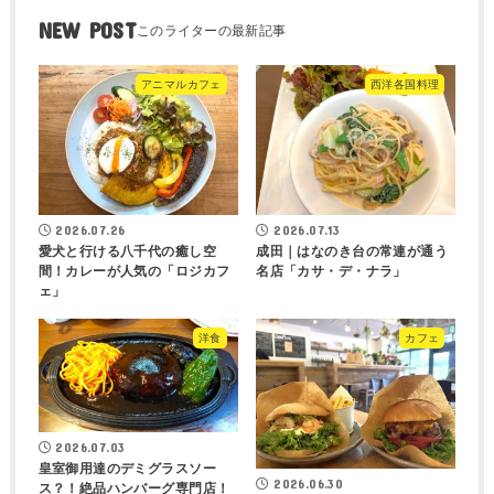
NEW POST
アニマルカフェ
西洋各国料理
2026.07.26
2026.07.13
愛犬と行ける八千代の癒し空
成田｜はなのき台の常連が通う
間！カレーが人気の「ロジカフ
名店「カサ・デ・ナラ」
ェ」
洋食
カフェ
2026.07.03
皇室御用達のデミグラスソー
2026.06.30
ス？！絶品ハンバーグ専門店！