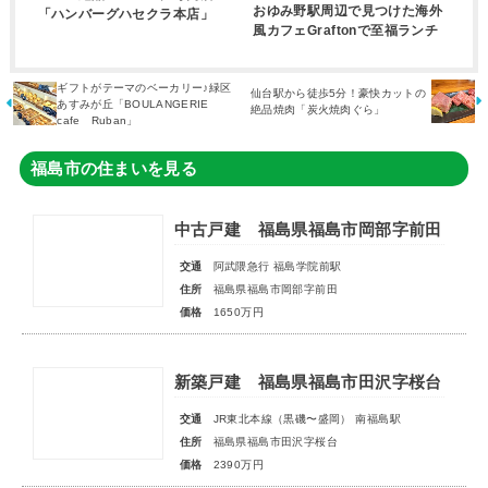
おゆみ野駅周辺で見つけた海外
「ハンバーグハセクラ本店」
風カフェGraftonで至福ランチ
ギフトがテーマのベーカリー♪緑区
仙台駅から徒歩5分！豪快カットの
あすみが丘「BOULANGERIE
絶品焼肉「炭火焼肉ぐら」
cafe Ruban」
福島市の住まいを見る
中古戸建 福島県福島市岡部字前田
交通
阿武隈急行 福島学院前駅
住所
福島県福島市岡部字前田
価格
1650万円
新築戸建 福島県福島市田沢字桜台
交通
JR東北本線（黒磯〜盛岡） 南福島駅
住所
福島県福島市田沢字桜台
価格
2390万円