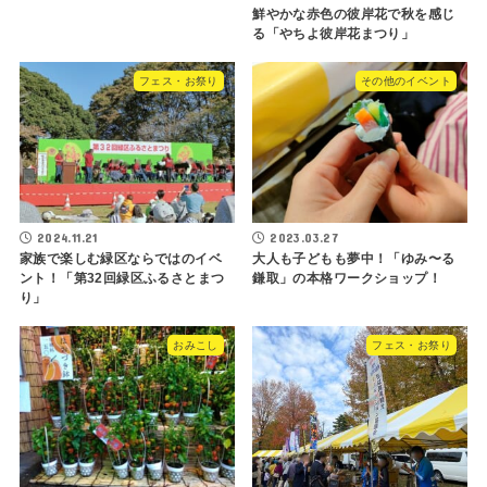
鮮やかな赤色の彼岸花で秋を感じ
る「やちよ彼岸花まつり」
フェス・お祭り
その他のイベント
2024.11.21
2023.03.27
家族で楽しむ緑区ならではのイベ
大人も子どもも夢中！「ゆみ〜る
ント！「第32回緑区ふるさとまつ
鎌取」の本格ワークショップ！
り」
おみこし
フェス・お祭り