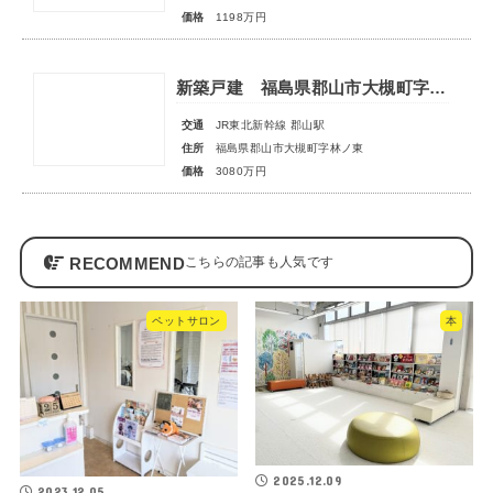
価格
1198万円
新築戸建 福島県郡山市大槻町字林ノ東
交通
JR東北新幹線 郡山駅
住所
福島県郡山市大槻町字林ノ東
価格
3080万円
RECOMMEND
ペットサロン
本
2025.12.09
2023.12.05