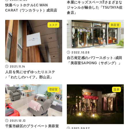
本屋にキッズスペース⁉さまざまな
快適ペットホテル1C WAN
ジャンルが融合した「TSUTAYA佐
CARAT（ワンカラット）成田店
倉店」
エステ
美容室
2022.10.08
自己肯定感のパワースポット♪成田
「美容室SAPONG（サポング）」
2021.11.14
人目を気にせずゆったりエステ
♪「わたしのハイフ。郡山店」
理容室
温泉
2021.12.13
千葉市緑区のプライベート美容室
2023.09.27