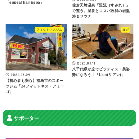
「eppeal hair&spa」
佐倉天然温泉「澄流（すみれ）」
で整う。温泉とコスパ抜群の岩盤
浴＆サウナ
フィットネスジム
ヨガ
2023.07.11
八千代緑が丘でピラティス！美姿
2024.03.29
勢になろう！「Lien(リアン)」
【初心者も安心】福島市のスポー
ツジム「24フィットネス・アミー
ゴ」
サポーター