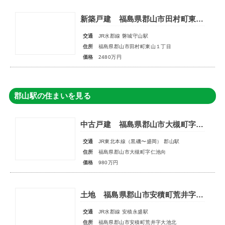
新築戸建 福島県郡山市田村町東山１丁目
交通
JR水郡線 磐城守山駅
住所
福島県郡山市田村町東山１丁目
価格
2480万円
郡山駅の住まいを見る
中古戸建 福島県郡山市大槻町字仁池向
交通
JR東北本線（黒磯〜盛岡） 郡山駅
住所
福島県郡山市大槻町字仁池向
価格
980万円
土地 福島県郡山市安積町荒井字大池北
交通
JR水郡線 安積永盛駅
住所
福島県郡山市安積町荒井字大池北