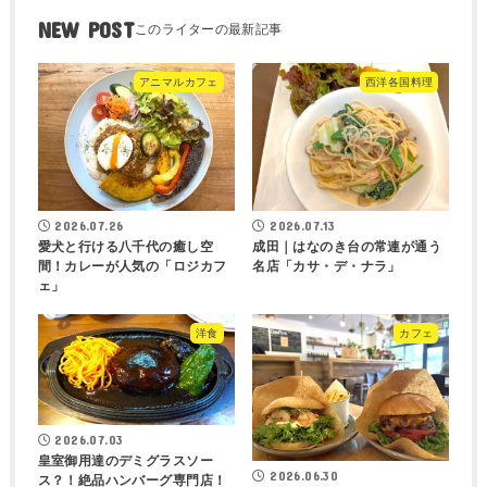
NEW POST
アニマルカフェ
西洋各国料理
2026.07.26
2026.07.13
愛犬と行ける八千代の癒し空
成田｜はなのき台の常連が通う
間！カレーが人気の「ロジカフ
名店「カサ・デ・ナラ」
ェ」
洋食
カフェ
2026.07.03
皇室御用達のデミグラスソー
2026.06.30
ス？！絶品ハンバーグ専門店！