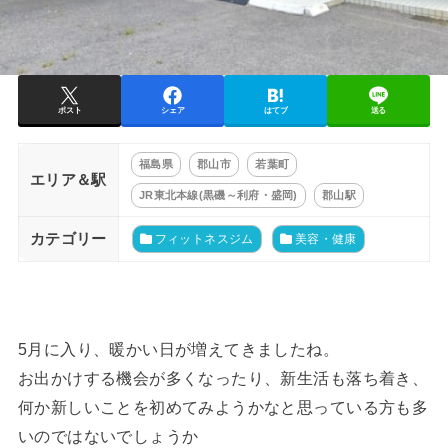
ポスト
シェア
はてブ
送る
福島県
郡山市
若葉町
エリア＆駅
JR東北本線(黒磯～利府・盛岡)
郡山駅
カテゴリー
フィットネスジム
美容・健康
5月に入り、暖かい日が増えてきましたね。
お出かけする機会が多くなったり、新生活も落ち着き、
何か新しいことを初めてみようかなと思っている方も多
いのではないでしょうか