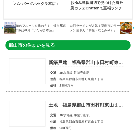
おゆみ野駅周辺で見つけた海外
「ハンバーグハセクラ本店」
風カフェGraftonで至福ランチ
旬のフルーツを味わう！ 仙台駅東
白河ラーメンが人気！福島市のラー
口徒歩8分「いたがき本店」
メン屋さん「和屋（なごみや）」
郡山市の住まいを見る
新築戸建 福島県郡山市田村町東山１丁目
交通
JR水郡線 磐城守山駅
住所
福島県郡山市田村町東山１丁目
価格
2380万円
土地 福島県郡山市田村町東山１丁目
交通
JR水郡線 磐城守山駅
住所
福島県郡山市田村町東山１丁目
価格
980万円