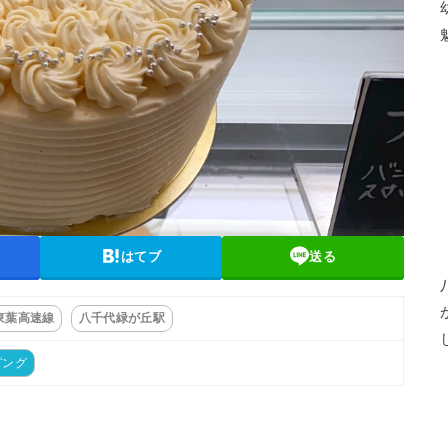
はてブ
送る
東葉高速線
八千代緑が丘駅
ピング