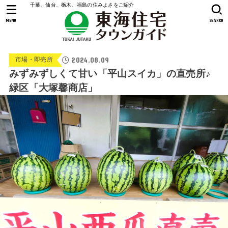
千葉、仙台、栃木、福島の住みよさをご紹介
MENU
SEARCH
2024.08.09
市場・即売所
みずみずしくて甘い「平山スイカ」の直売所♪
緑区「大塚馨商店」