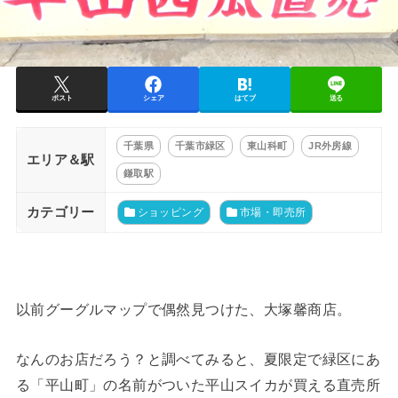
ポスト
シェア
はてブ
送る
千葉県
千葉市緑区
東山科町
JR外房線
エリア＆駅
鎌取駅
カテゴリー
ショッピング
市場・即売所
以前グーグルマップで偶然見つけた、大塚馨商店。
なんのお店だろう？と調べてみると、夏限定で緑区にあ
る「平山町」の名前がついた平山スイカが買える直売所