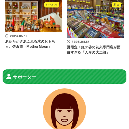
おもちゃ
花火
2024.05.10
あたたかさあふれる木のおもち
2025.08.12
ゃ。佐倉市「MotherMoon」
夏限定！鎌ケ谷の花火専門店が面
白すぎる「人形の大二朗」
サポーター