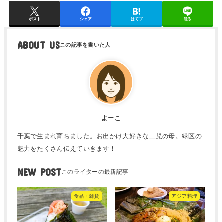
ポスト
シェア
はてブ
送る
ABOUT US
よーこ
千葉で生まれ育ちました。お出かけ大好きな二児の母。緑区の
魅力をたくさん伝えていきます！
NEW POST
食品・雑貨
アジア料理