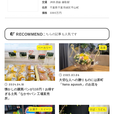
交通
JR外房線 鎌取駅
住所
千葉県千葉市緑区平山町
価格
3390万円
RECOMMEND
ベーカリー
花屋
2023.03.06
大切な人への贈りものには原町
2024.04.18
「hana agusak」のお花を
懐かしの購買パンが110円！お得す
ぎる土気「なかやパン 工場直売
所」
お菓子・スイーツ
そば・うどん