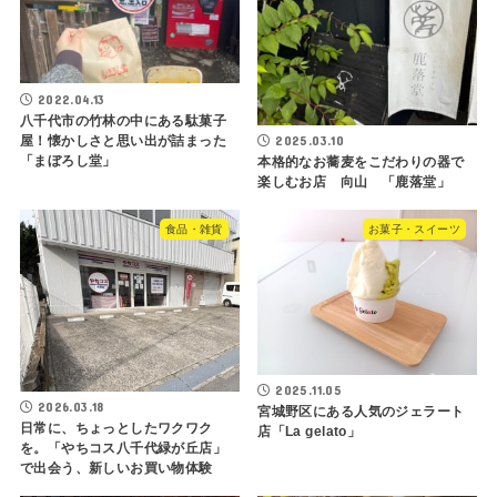
2022.04.13
八千代市の竹林の中にある駄菓子
2025.03.10
屋！懐かしさと思い出が詰まった
「まぼろし堂」
本格的なお蕎麦をこだわりの器で
楽しむお店 向山 「鹿落堂」
食品・雑貨
お菓子・スイーツ
2025.11.05
2026.03.18
宮城野区にある人気のジェラート
日常に、ちょっとしたワクワク
店「La gelato」
を。「やちコス八千代緑が丘店」
で出会う、新しいお買い物体験