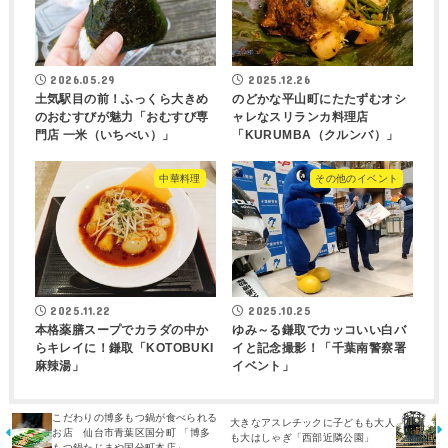
2026.05.29
2025.12.26
土気駅目の前！ふっくら大きめ
のどかな平山町にたたずむオシ
のおむすびが魅力「おむすび専
ャレなスリランカ料理店
門店 一米（いちべい）」
「KURUMBA（クルンバ）」
中華料理
その他のイベント
2025.11.22
2025.10.25
本格薬膳スープでカラダの中か
ゆみ～る鎌取でカッコいい白バ
らキレイに！鎌取「KOTOBUKI
イと記念撮影！「千葉南警察署
麻辣湯」
イベント」
こだわりの博多もつ鍋が食べられる
大きなアスレチックに子どもも大人
お店 仙台市青葉区国分町 「博多
も大はしゃぎ「西部近隣公園」
もつ鍋たじまや国分町本店」