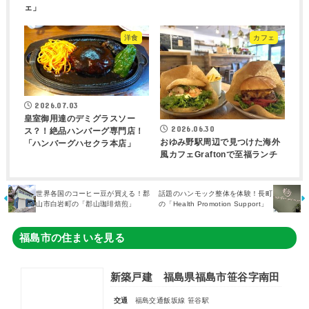
ェ」
洋食
カフェ
2026.07.03
皇室御用達のデミグラスソー
2026.06.30
ス？！絶品ハンバーグ専門店！
おゆみ野駅周辺で見つけた海外
「ハンバーグハセクラ本店」
風カフェGraftonで至福ランチ
世界各国のコーヒー豆が買える！郡
話題のハンモック整体を体験！長町
山市白岩町の「郡山珈琲焙煎」
の「Health Promotion Support」
福島市の住まいを見る
新築戸建 福島県福島市笹谷字南田
交通
福島交通飯坂線 笹谷駅