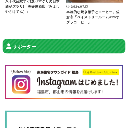
八千代台駅すぐ!選りすぐりの日本
2024.07.13
酒がズラリ!「美好屋酒店（みよし
やさけてん）」
本格的な焼き菓子とコーヒー。佐
倉市「ペイストリールームwithオ
グラコーヒー」
サポーター