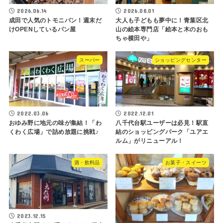
2026.06.14
2026.08.01
成田で人気のトモニパン！週末だ
大人も子どもも夢中に！青葉区北
けOPENしているパン屋
山の絵本専門店「絵本と木のおも
ちゃ横田や」
スーパー
ショッピングセンター
2022.03.06
2022.12.01
おゆみ野に地元の味が集結！「わ
八千代台駅ユーザーは必見！駅直
くわく広場」で詰め放題に挑戦♪
結のショッピングパーク「ユアエ
ルム」がリニューアル！
酒・飲料品
お菓子・スイーツ
2023.12.15