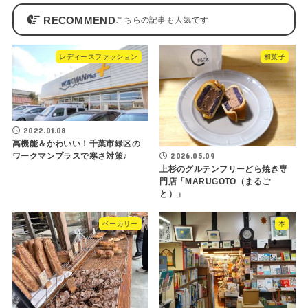
RECOMMEND
レディースファッション
和菓子
2022.01.08
高機能＆かわいい！千葉市緑区の
2026.05.09
ワークマンプラスで寒さ対策♪
上杉のグルテンフリーどら焼き専
門店「MARUGOTO（まるご
と）」
ベーカリー
本