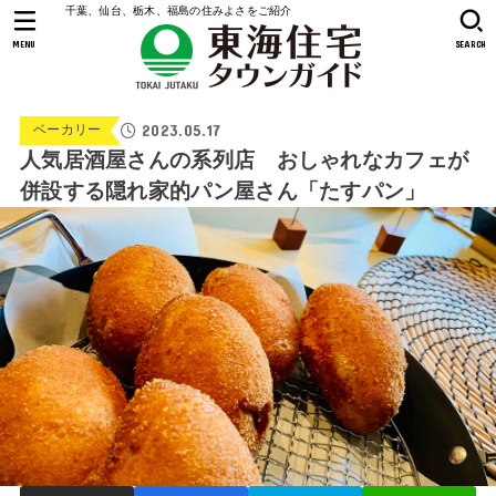
千葉、仙台、栃木、福島の住みよさをご紹介
MENU
SEARCH
2023.05.17
ベーカリー
人気居酒屋さんの系列店 おしゃれなカフェが
併設する隠れ家的パン屋さん「たすパン」