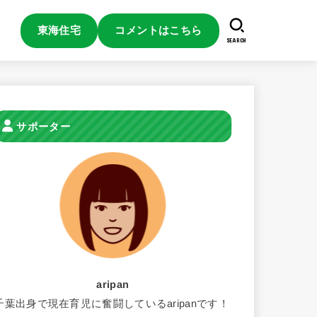
東海住宅
コメントはこちら
SEARCH
サポーター
aripan
千葉出身で現在育児に奮闘しているaripanです！