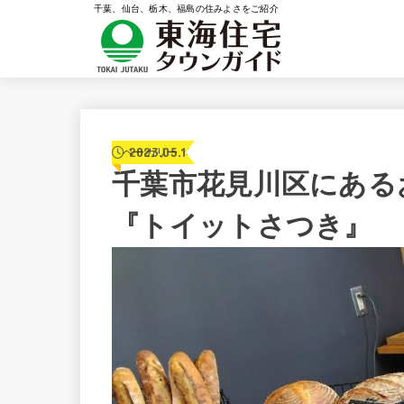
千葉、仙台、栃木、福島の住みよさをご紹介
2023.05.14
ベーカリー
千葉市花見川区にある
『トイットさつき』