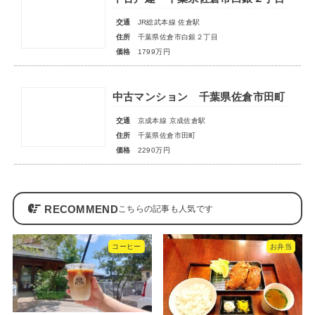
交通
JR総武本線 佐倉駅
住所
千葉県佐倉市白銀２丁目
価格
1799万円
中古マンション 千葉県佐倉市田町
交通
京成本線 京成佐倉駅
住所
千葉県佐倉市田町
価格
2290万円
RECOMMEND
コーヒー
お弁当