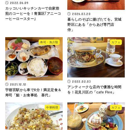
2022.06.09
カッコいいキッチンカーで自家焙
煎のコーヒーを！青葉区｢アニーコ
2026.03.20
ーヒーロースター｣
暮らしのそばに揚げたてを。宮城
野区にある「からあげ専門店
侍」
寿司・魚介類
カフェ
2022.02.03
2021.12.12
アンティークな店内で優雅な時間
宇都宮駅から車で8分！満足定食＆
を！花見川区の「cafe Five」
寿司「鮨・お食事処 喜代」
中華料理
カフェ