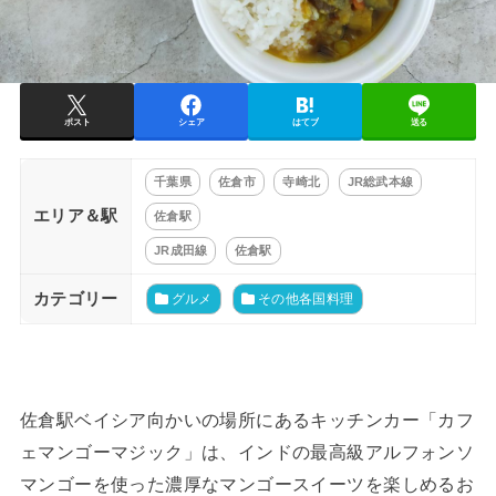
ポスト
シェア
はてブ
送る
千葉県
佐倉市
寺崎北
JR総武本線
エリア＆駅
佐倉駅
JR成田線
佐倉駅
カテゴリー
グルメ
その他各国料理
佐倉駅ベイシア向かいの場所にあるキッチンカー「カフ
ェマンゴーマジック」は、インドの最高級アルフォンソ
マンゴーを使った濃厚なマンゴースイーツを楽しめるお