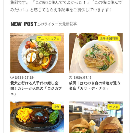
集部です。 「この街に住んでてよかった！」「この街に住んで
みたい！」と感じてもらえる記事をご提供していきます！
NEW POST
アニマルカフェ
西洋各国料理
2026.07.26
2026.07.13
愛犬と行ける八千代の癒し空
成田｜はなのき台の常連が通う
間！カレーが人気の「ロジカフ
名店「カサ・デ・ナラ」
ェ」
洋食
カフェ