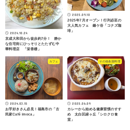
2025.09.10
2025年7月オープン！行列必至の
大人気カフェ 鎌ケ谷「コナズ珈
琲」
2024.10.24
京成大和田から徒歩約7分！ 静か
な住宅街にひっそりとたたずむ中
華料理店 「栄香楼」
カフェ
その他各国料理
2024.03.15
2025.06.09
お芋好きさん必見！福島市の「古
カレーから始める健康習慣のすす
民家Café imoca」
め 太白区緑ヶ丘「シロクロ食
堂」