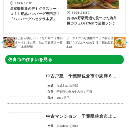
2026.07.03
皇室御用達のデミグラスソー
2026.06.30
ス？！絶品ハンバーグ専門店！
おゆみ野駅周辺で見つけた海外
「ハンバーグハセクラ本店」
風カフェGraftonで至福ランチ
見た目が美しい！！昆布水つけ麺が
リーズナブルな価格でコシのある釜
食べられるお店 仙台市青葉区一番
揚げうどんがいただける「鶴丸饂飩
町「水原製麺」
本舗」
佐倉市の住まいを見る
中古戸建 千葉県佐倉市中志津６丁目
交通
京成本線 志津駅
住所
千葉県佐倉市中志津６丁目
価格
1880万円
中古マンション 千葉県佐倉市上志津
交通
京成本線 志津駅