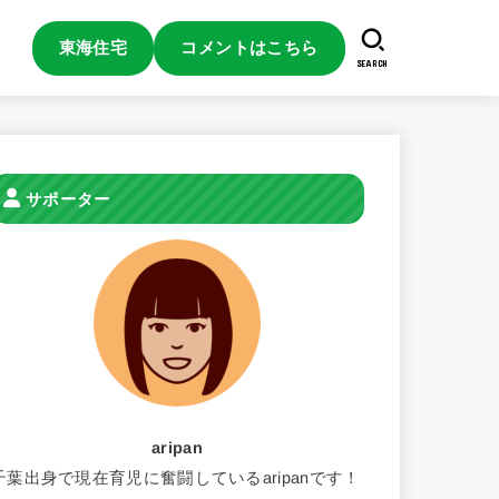
東海住宅
コメントはこちら
SEARCH
サポーター
aripan
千葉出身で現在育児に奮闘しているaripanです！