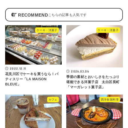
RECOMMEND
ケーキ・洋菓子
ケーキ・洋菓子
2022.12.11
2026.03.06
花見川区でケーキを買うなら！パ
季節の素材とおいしさをたっぷり
ティスリー「LA MAISON
堪能できる洋菓子店 太白区長町
BLEUE」
「マーガレット菓子店」
カフェ
西洋各国料理