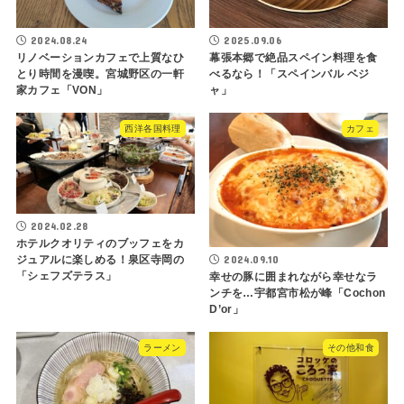
2024.08.24
2025.09.06
リノベーションカフェで上質なひ
幕張本郷で絶品スペイン料理を食
とり時間を漫喫。宮城野区の一軒
べるなら！「スペインバル ベジ
家カフェ「VON」
ャ」
西洋各国料理
カフェ
2024.02.28
ホテルクオリティのブッフェをカ
2024.09.10
ジュアルに楽しめる！泉区寺岡の
「シェフズテラス」
幸せの豚に囲まれながら幸せなラ
ンチを…宇都宮市松が峰「Cochon
D’or」
ラーメン
その他和食