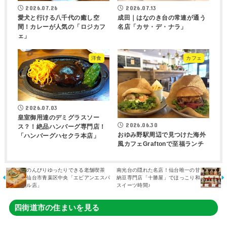
2026.07.26
2026.07.13
愛犬と行ける八千代の癒し空
成田｜はなのき台の常連が通う
間！カレーが人気の「ロジカフ
名店「カサ・デ・ナラ」
ェ」
洋食
カフェ
2026.07.03
皇室御用達のデミグラスソー
2026.06.30
ス？！絶品ハンバーグ専門店！
おゆみ野駅周辺で見つけた海外
「ハンバーグハセクラ本店」
風カフェGraftonで至福ランチ
のんびりゆったりできる老舗喫茶
南光台の隠れた名店！仙台唯一の甘
仙台市青葉区中央「エビアンエスパ
納豆専門店「十勝屋」でほっこり和
ル店」
スイーツ時間♪
四街道市の住まいを見る