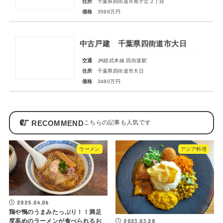
住所
千葉県四街道市旭ケ丘２丁目
価格
3599万円
中古戸建 千葉県四街道市大日
交通
JR総武本線 四街道駅
住所
千葉県四街道市大日
価格
3480万円
RECOMMEND
ラーメン
アジア料理
2025.04.06
鶏や鴨のうまみたっぷり！！満足
2023.03.28
度高めのラーメンが食べられるお