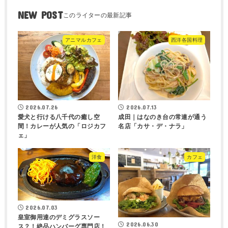
NEW POST
アニマルカフェ
西洋各国料理
2026.07.26
2026.07.13
愛犬と行ける八千代の癒し空
成田｜はなのき台の常連が通う
間！カレーが人気の「ロジカフ
名店「カサ・デ・ナラ」
ェ」
洋食
カフェ
2026.07.03
皇室御用達のデミグラスソー
2026.06.30
ス？！絶品ハンバーグ専門店！