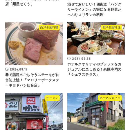
店「麺屋ぜくう」
混ぜておいしい！四街道「ハング
リーライオン」の癖になる野菜た
っぷりスリランカ料理
西洋各国料理
西洋各国料理
2024.02.28
ホテルクオリティのブッフェをカ
2024.09.15
ジュアルに楽しめる！泉区寺岡の
「シェフズテラス」
巷で話題のごちそうステーキが仙
台初上陸！「マロリーポークステ
ーキヨドバシ仙台店」
ラーメン
アニマルカフェ