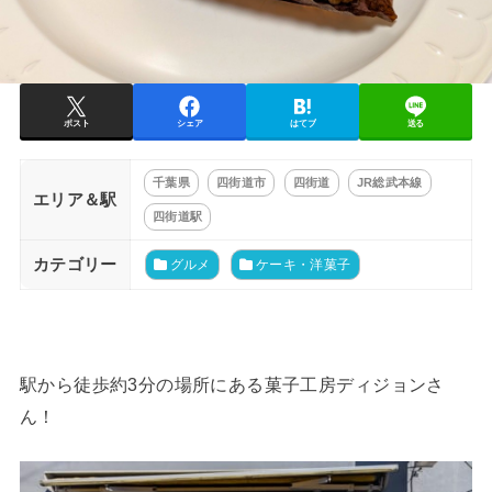
ポスト
シェア
はてブ
送る
千葉県
四街道市
四街道
JR総武本線
エリア＆駅
四街道駅
カテゴリー
グルメ
ケーキ・洋菓子
駅から徒歩約3分の場所にある菓子工房ディジョンさ
ん！