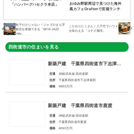
おゆみ野駅周辺で見つけた海外
「ハンバーグハセクラ本店」
風カフェGraftonで至福ランチ
餃子だけじゃない！ジャズのまち宇
こだわりたくさん！八千代でハワイ
都宮を堪能できる「MIYA JAZZ
を味わえる「コナズ珈琲」
INN」
四街道市の住まいを見る
新築戸建 千葉県四街道市下志津新田
交通
JR総武本線 四街道駅
住所
千葉県四街道市下志津新田
価格
4680万円
新築戸建 千葉県四街道市鹿渡
交通
JR総武本線 四街道駅
住所
千葉県四街道市鹿渡
価格
4090万円