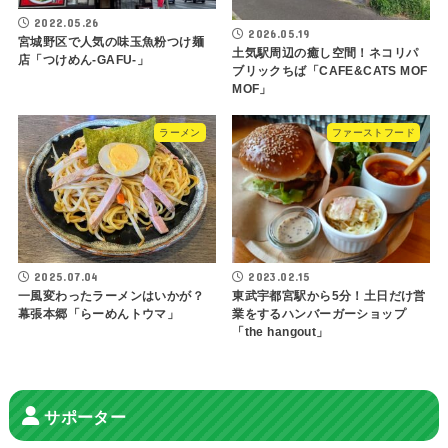
2022.05.26
2026.05.19
宮城野区で人気の味玉魚粉つけ麺
土気駅周辺の癒し空間！ネコリパ
店「つけめん-GAFU-」
ブリックちば「CAFE&CATS MOF
MOF」
ラーメン
ファーストフード
2025.07.04
2023.02.15
一風変わったラーメンはいかが？
東武宇都宮駅から5分！土日だけ営
幕張本郷「らーめんトウマ」
業をするハンバーガーショップ
「the hangout」
サポーター