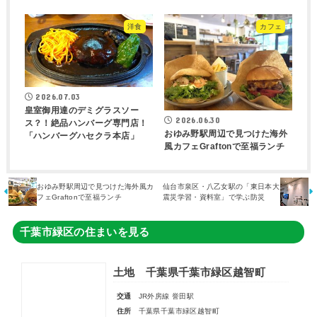
洋食
カフェ
2026.07.03
皇室御用達のデミグラスソー
2026.06.30
ス？！絶品ハンバーグ専門店！
おゆみ野駅周辺で見つけた海外
「ハンバーグハセクラ本店」
風カフェGraftonで至福ランチ
おゆみ野駅周辺で見つけた海外風カ
仙台市泉区・八乙女駅の「東日本大
フェGraftonで至福ランチ
震災学習・資料室」で学ぶ防災
千葉市緑区の住まいを見る
土地 千葉県千葉市緑区越智町
交通
JR外房線 誉田駅
住所
千葉県千葉市緑区越智町