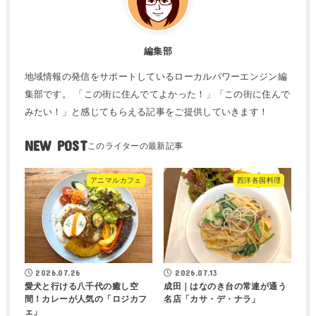
編集部
地域情報の発信をサポートしているローカルパワーエンジン編
集部です。 「この街に住んでてよかった！」「この街に住んで
みたい！」と感じてもらえる記事をご提供していきます！
NEW POST
アニマルカフェ
西洋各国料理
2026.07.26
2026.07.13
愛犬と行ける八千代の癒し空
成田｜はなのき台の常連が通う
間！カレーが人気の「ロジカフ
名店「カサ・デ・ナラ」
ェ」