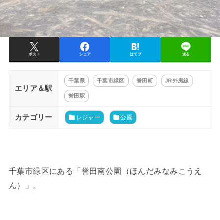
ポスト
シェア
はてブ
送る
千葉県
千葉市緑区
誉田町
JR外房線
エリア＆駅
誉田駅
カテゴリー
レジャー
公園
千葉市緑区にある「誉田南公園（ほんだみなみこうえ
ん）」。