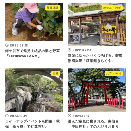
農業体験
ホテル・旅館
2025.07.10
2022.04.23
鎌ケ谷市で発見！絶品の梨と野菜
気楽にゆったりくつろげる。磐梯
「Furukawa FARM」
熱海温泉「紅葉館きらくや」
自然
お寺・神社
2023.10.14
2024.10.17
ライトアップイベントも開催！秋
澄んだ空気に癒される。南仙台
保「磊々峡」で紅葉狩り♪
「中田神社」でのんびりお参り