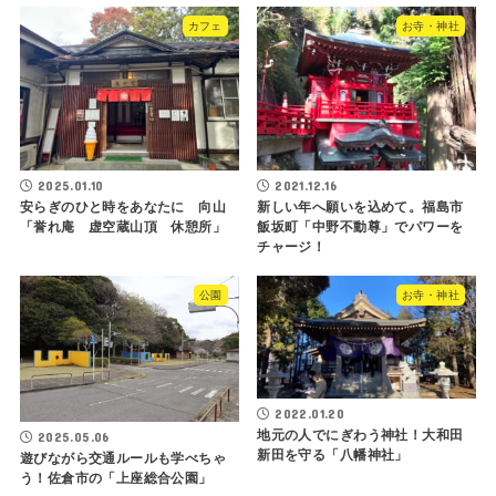
カフェ
お寺・神社
2025.01.10
2021.12.16
安らぎのひと時をあなたに 向山
新しい年へ願いを込めて。福島市
「誉れ庵 虚空蔵山頂 休憩所」
飯坂町「中野不動尊」でパワーを
チャージ！
公園
お寺・神社
2022.01.20
地元の人でにぎわう神社！大和田
2025.05.06
新田を守る「八幡神社」
遊びながら交通ルールも学べちゃ
う！佐倉市の「上座総合公園」