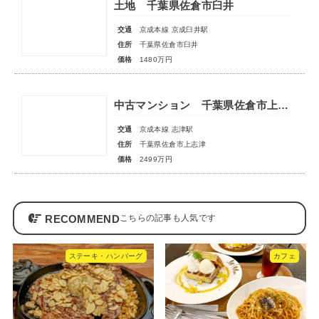
土地 千葉県佐倉市臼井
交通
京成本線 京成臼井駅
住所
千葉県佐倉市臼井
価格
1480万円
中古マンション 千葉県佐倉市上志津
交通
京成本線 志津駅
住所
千葉県佐倉市上志津
価格
2499万円
RECOMMEND
ステーキ・ハンバーグ
カフェ