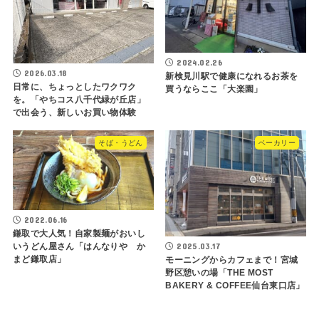
2024.02.26
2026.03.18
新検見川駅で健康になれるお茶を
日常に、ちょっとしたワクワク
買うならここ「大楽園」
を。「やちコス八千代緑が丘店」
で出会う、新しいお買い物体験
そば・うどん
ベーカリー
2022.06.16
鎌取で大人気！自家製麺がおいし
2025.03.17
いうどん屋さん「はんなりや か
まど鎌取店」
モーニングからカフェまで！宮城
野区憩いの場「THE MOST
BAKERY & COFFEE仙台東口店」