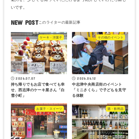
いです。
NEW POST
ケーキ・洋菓子
その他のイベント
2026.07.07
2026.06.12
持ち帰りでもお店で食べても幸
中志津中央商店街のイベント
せ、西志津のケーキ屋さん「白
「ミニさくら」で子どもを見守
雪小町」
る体験
お菓子・スイーツ
酒・飲料品