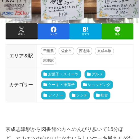
ポスト
シェア
はてブ
送る
千葉県
佐倉市
西志津
京成本線
エリア＆駅
志津駅
お菓子・スイーツ
グルメ
カテゴリー
ケーキ・洋菓子
ショッピング
ディナー
ランチ
軽食
京成志津駅から図書館の方へのんびり歩いて15分ほ
ど、マルエツの向かいにかわいらしいケーキ屋さんがた