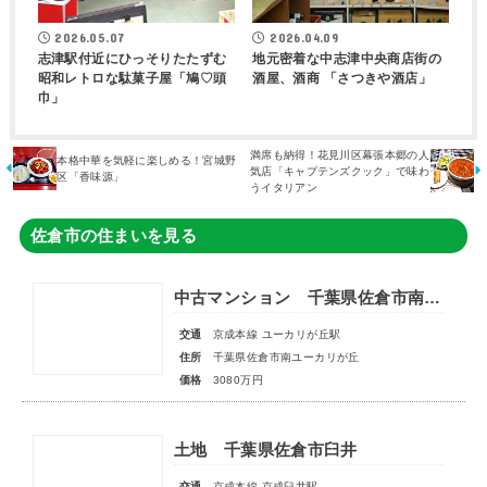
2026.05.07
2026.04.09
志津駅付近にひっそりたたずむ
地元密着な中志津中央商店街の
昭和レトロな駄菓子屋「鳩♡頭
酒屋、酒商 「さつきや酒店」
巾」
満席も納得！花見川区幕張本郷の人
本格中華を気軽に楽しめる！宮城野
気店「キャプテンズクック」で味わ
区「香味源」
うイタリアン
佐倉市の住まいを見る
中古マンション 千葉県佐倉市南ユーカリが丘
交通
京成本線 ユーカリが丘駅
住所
千葉県佐倉市南ユーカリが丘
価格
3080万円
土地 千葉県佐倉市臼井
交通
京成本線 京成臼井駅