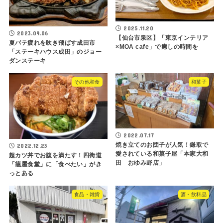
2025.11.20
2023.09.06
【仙台市泉区】「東京インテリア
夏バテ疲れを吹き飛ばす成田市
×MOA cafe」で癒しの時間を
「ステーキハウス成田」のジョー
ダンステーキ
その他和食
和菓子
2022.07.17
焼き立てのお団子が人気！鎌取で
2022.12.23
愛されている和菓子屋「本家大和
超カツ丼でお腹を満たす！四街道
田 おゆみ野店」
「籠屋食堂」に「食べたい」がき
っとある
食品・雑貨
酒・飲料品