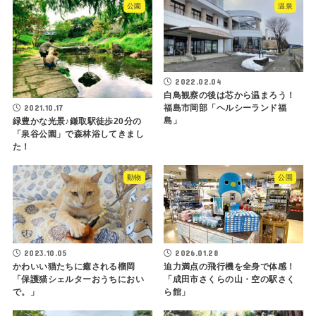
公園
温泉
2022.02.04
白鳥観察の後は芯から温まろう！
2021.10.17
福島市岡部「ヘルシーランド福
島」
緑豊かな光景♪鎌取駅徒歩20分の
「泉谷公園」で森林浴してきまし
た！
動物
公園
2023.10.05
2026.01.28
かわいい猫たちに癒される榴岡
迫力満点の飛行機を全身で体感！
「保護猫シェルターおうちにおい
「成田市さくらの山・空の駅さく
で。」
ら館」