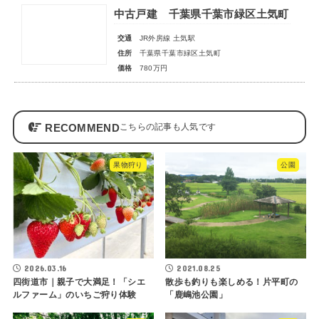
中古戸建 千葉県千葉市緑区土気町
交通
JR外房線 土気駅
住所
千葉県千葉市緑区土気町
価格
780万円
RECOMMEND
果物狩り
公園
2026.03.16
2021.08.25
四街道市｜親子で大満足！「シエ
散歩も釣りも楽しめる！片平町の
ルファーム」のいちご狩り体験
「鹿嶋池公園」