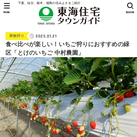
千葉、仙台、栃木、福島の住みよさをご紹介
MENU
SEARCH
2025.01.21
果物狩り
食べ比べが楽しい！いちご狩りにおすすめの緑
区「とけのいちご 中村農園」