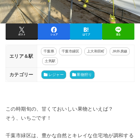
ポスト
シェア
はてブ
送る
千葉県
千葉市緑区
上大和田町
JR外房線
エリア＆駅
土気駅
カテゴリー
レジャー
果物狩り
この時期旬の、甘くておいしい果物といえば？
そう、いちごです！
千葉市緑区は、豊かな自然とキレイな住宅地が調和する