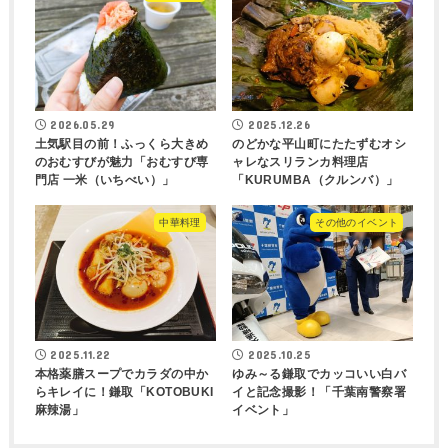
2026.05.29
2025.12.26
土気駅目の前！ふっくら大きめ
のどかな平山町にたたずむオシ
のおむすびが魅力「おむすび専
ャレなスリランカ料理店
門店 一米（いちべい）」
「KURUMBA（クルンバ）」
中華料理
その他のイベント
2025.11.22
2025.10.25
本格薬膳スープでカラダの中か
ゆみ～る鎌取でカッコいい白バ
らキレイに！鎌取「KOTOBUKI
イと記念撮影！「千葉南警察署
麻辣湯」
イベント」