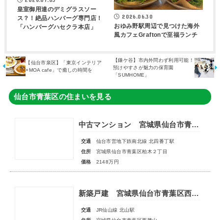
皇室御用達のデミグラスソー
2026.06.30
ス？！絶品ハンバーグ専門店！
おゆみ野駅周辺で見つけた海外
「ハンバーグハセクラ本店」
風カフェGraftonで至福ランチ
【鎌ケ谷】市内外問わず利用可能！
【仙台市泉区】「東京インテリア
預けやすさが魅力の保育園
×MOA cafe」で癒しの時間を
「SUMHOME」
仙台市青葉区の住まいを見る
中古マンション 宮城県仙台市青葉区柏木２丁目
交通
仙台市営地下鉄南北線 北四番丁駅
住所
宮城県仙台市青葉区柏木２丁目
価格
2148万円
新築戸建 宮城県仙台市青葉区西勝山
交通
JR仙山線 北山駅