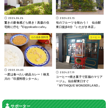
2024.06.26
2024.05.15
驚きの新食感どら焼き！高森の住
旬のフルーツを味わう！ 仙台駅
宅街に佇む『Eigyokudo cafe』
東口徒歩8分「いたがき本店」
その他各国料理
コーヒー
2022.04.05
2024.07.19
一度は食べたい絶品カレー！検見
コーヒー×焼き菓子で至福のマリア
川の「印度料理シタール」
ージュ。仙台駅東口すぐ
「MYTHIQUE WONDERLAND」
サポーター