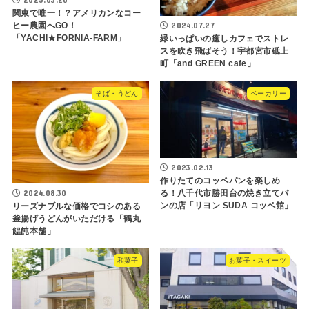
関東で唯一！？アメリカンなコー
2024.07.27
ヒー農園へGO！
「YACHI★FORNIA-FARM」
緑いっぱいの癒しカフェでストレ
スを吹き飛ばそう！宇都宮市砥上
町「and GREEN cafe」
そば・うどん
ベーカリー
2023.02.13
作りたてのコッペパンを楽しめ
2024.08.30
る！八千代市勝田台の焼き立てパ
ンの店「リヨン SUDA コッペ館」
リーズナブルな価格でコシのある
釜揚げうどんがいただける「鶴丸
饂飩本舗」
和菓子
お菓子・スイーツ