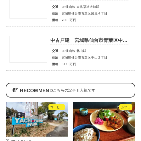
交通
JR仙山線 東北福祉大前駅
住所
宮城県仙台市青葉区国見４丁目
価格
7000万円
中古戸建 宮城県仙台市青葉区中山２丁目
交通
JR仙山線 北山駅
住所
宮城県仙台市青葉区中山２丁目
価格
3170万円
RECOMMEND
コーヒー
カフェ
2025.03.20