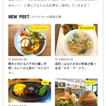
みたい！」と感じてもらえる記事をご提供していきます！
NEW POST
アニマルカフェ
西洋各国料理
2026.07.26
2026.07.13
愛犬と行ける八千代の癒し空
成田｜はなのき台の常連が通う
間！カレーが人気の「ロジカフ
名店「カサ・デ・ナラ」
ェ」
洋食
カフェ
2026.07.03