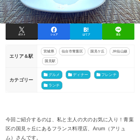
ポスト
シェア
はてブ
送る
宮城県
仙台市青葉区
国見ケ丘
JR仙山線
エリア＆駅
国見駅
グルメ
ディナー
フレンチ
カテゴリー
ランチ
今回ご紹介するのは、私と主人の大のお気に入り！青葉
区の国見ヶ丘にあるフランス料理店、Arum（アリュ
ム）さんです。