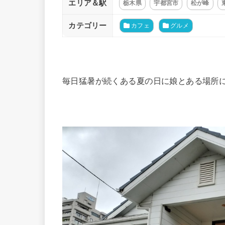
エリア＆駅
栃木県
宇都宮市
松が峰
カテゴリー
カフェ
グルメ
毎日猛暑が続くある夏の日に娘とある場所