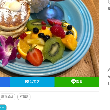
はてブ
送る
新京成線
初富駅
ヒー