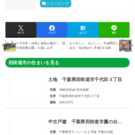
ショッピング
ポスト
シェア
はてブ
送る
八千代市｜自然と遊具が魅力！「黒
なつかしい、おいしい。宮城野区に
沢池近隣公園」の楽しみ方
ある「仙台駄がし本舗 日立家」
四街道市の住まいを見る
土地 千葉県四街道市千代田３丁目
交通
JR総武本線 四街道駅
住所
千葉県四街道市千代田３丁目
価格
1680万円
中古戸建 千葉県四街道市鷹の台４丁目
交通
千葉都市モノレール２号線 千城台北駅