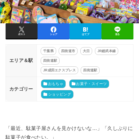
ポスト
シェア
はてブ
送る
千葉県
四街道市
大日
JR総武本線
エリア＆駅
四街道駅
JR成田エクスプレス
四街道駅
おもちゃ
お菓子・スイーツ
カテゴリー
ショッピング
「最近、駄菓子屋さんを見かけないな…」「久しぶりに
駄菓子が食べたい。」