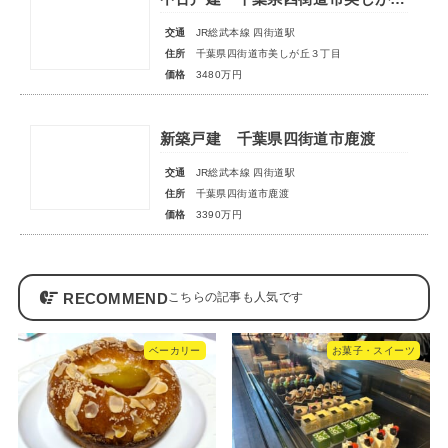
交通
JR総武本線 四街道駅
住所
千葉県四街道市美しが丘３丁目
価格
3480万円
新築戸建 千葉県四街道市鹿渡
交通
JR総武本線 四街道駅
住所
千葉県四街道市鹿渡
価格
3390万円
RECOMMEND
ベーカリー
お菓子・スイーツ