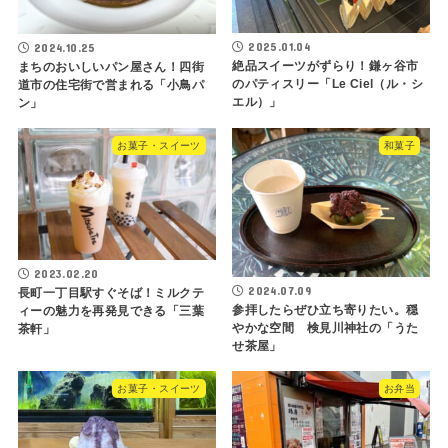
2025.01.04
2024.10.25
絶品スイーツがずらり！鎌ヶ谷市
まちのおいしいパン屋さん！四街
のパティスリー「Le Ciel（ル・シ
道市の住宅街で営まれる「小鳥パ
エル）」
ン」
お菓子・スイーツ
和菓子
2023.02.20
2024.07.09
長町一丁目駅すぐそば！ミルクテ
参拝したらぜひ立ち寄りたい。穏
ィーの魅力を再発見できる「三葉
やかな空間 検見川神社の「うた
茶軒」
せ茶屋」
お菓子・スイーツ
お弁当