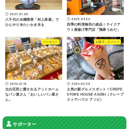
2023.07.08
2022.09.22
八千代の水槽喫茶「村上茶屋」で
四季の料理梅田の絶品！テイクア
ひんやり冷たいかき氷を
ウト唐揚げ専門店「鶏唐うめだ」
ベーカリー
お菓子・スイーツ
2026.01.10
2024.02.28
太白区民に愛されるアットホーム
土気の新グルメスポット！CREPE
なパン屋さん「おいしいパン屋さ
STORE HOUSE ASOBI（クレープ
ん」
ストアハウス アソビ）
サポーター